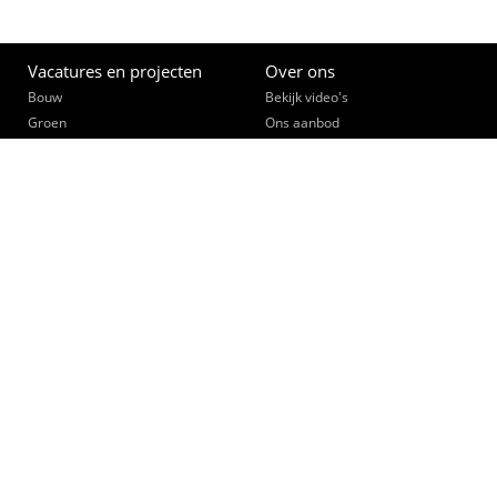
Vacatures en projecten
Over ons
Bouw
Bekijk video's
Groen
Ons aanbod
Grond-, weg- en waterbouw
Opleiden
Interieurbouw
Een slimme zet
Machinale houtbewerking
Ontmoet je collega's
Schilderen
Werk community
Interne vacatures
Opdrachtgevers
Bekijk video's
Collegiaal Plus
Klant worden
Zusterbedrijven
Opleidingswerkplaats
2026 © Bouwkracht vakpersoneel |
AV
|
Privacy
|
Onze werk community
|
Nieuws
|
Contact