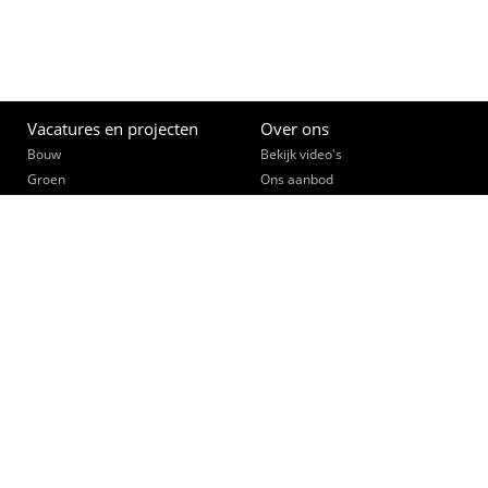
Vacatures en projecten
Over ons
Bouw
Bekijk video's
Groen
Ons aanbod
Grond-, weg- en waterbouw
Opleiden
Interieurbouw
Een slimme zet
Machinale houtbewerking
Ontmoet je collega's
Schilderen
Werk community
Interne vacatures
Opdrachtgevers
Bekijk video's
Collegiaal Plus
Klant worden
Zusterbedrijven
Opleidingswerkplaats